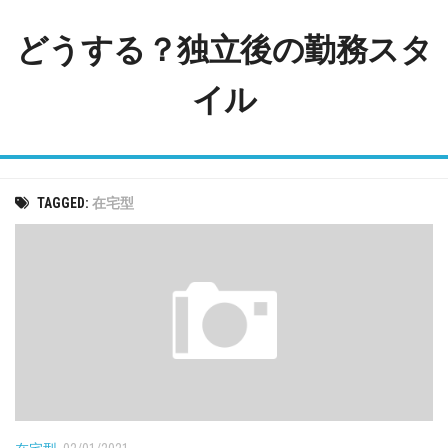
Skip
to
どうする？独立後の勤務スタ
content
イル
TAGGED:
在宅型