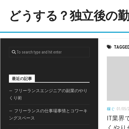
Skip
to
どうする？独立後の
content
TAGGE
最近の記事
フリーランスエンジニアの副業のやり
くり術
稼ぐ
01/05/
フリーランスの仕事場事情とコワーキ
IT業
ングスペース
くやり